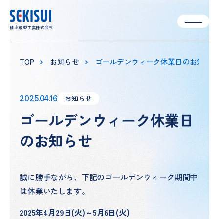
積水成型工業株式会社
企業情報
TOP
お知らせ
ゴールデンウィーク休業日のお知らせ
成形技術
企業情報 TOP
2025.04.16
お知らせ
トップメッセージ
ゴールデンウィーク休業日
製品情報
成形技術 TOP
のお知らせ
経営理念
ブロー成形
サステナビリティ
製品情報 TOP
会社概要
押出成形
容器
新着情報
サステナビリティ TOP
誠に勝手ながら、下記のゴールデンウィーク期間中
は休業いたします。
組織体制
延伸成形
プレート・シート
サステナビリティ
貢献製品
採用情報
2025年4月29日(火)～5月6日(火)