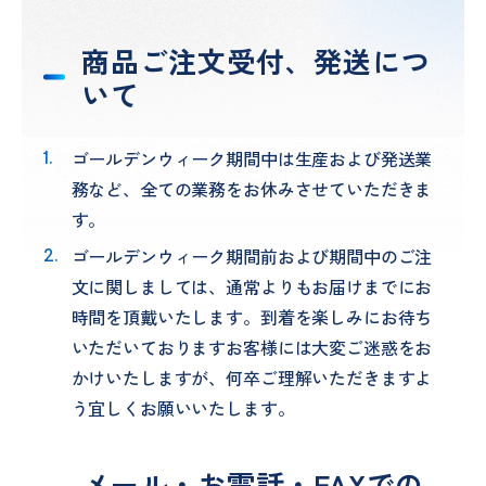
営業所・工場
結束紐
プライバシーポリシー
商品ご注文受付、発送につ
いて
関係会社
畳（MIGUSA）
EN
JP
ゴールデンウィーク期間中は生産および発送業
積水成型工業の歩み
フォルテ
務など、全ての業務をお休みさせていただきま
す。
プレート・シート二次加工
ゴールデンウィーク期間前および期間中のご注
文に関しましては、通常よりもお届けまでにお
ブロー成形特注品
時間を頂戴いたします。到着を楽しみにお待ち
いただいておりますお客様には大変ご迷惑をお
防災・災害対策製品
かけいたしますが、何卒ご理解いただきますよ
う宜しくお願いいたします。
メール・お電話・FAXでの